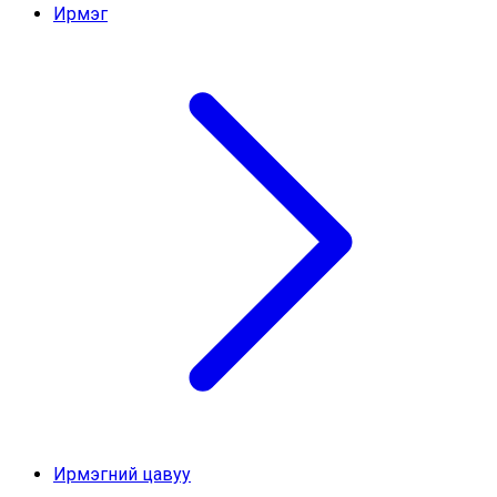
Ирмэг
Ирмэгний цавуу