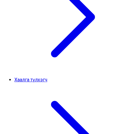
Хаалга түлхэгч