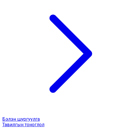
Бэлэн шургуулга
Тавилгын тоноглол