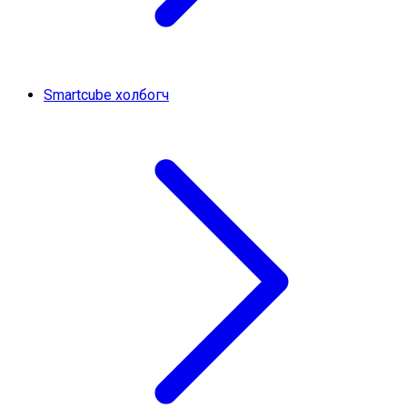
Smartcube холбогч