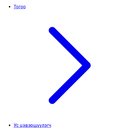
Тогоо
Ус цэвэршүүлэгч