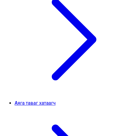
Аяга таваг хатаагч