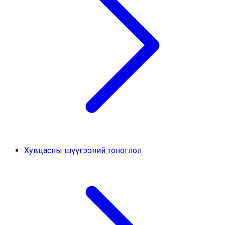
Хувцасны шүүгээний тоноглол