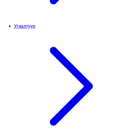
Угаалтуур