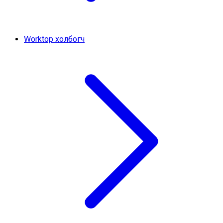
Worktop холбогч