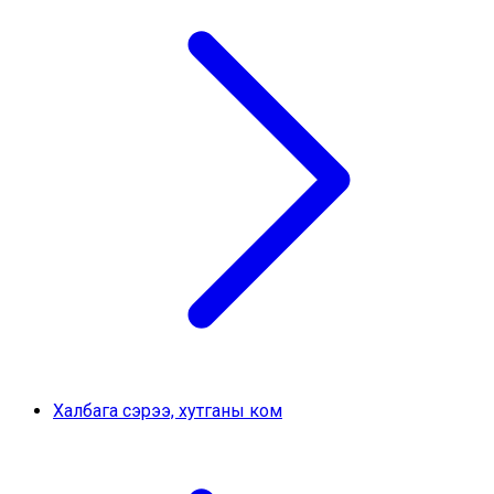
Халбага сэрээ, хутганы ком