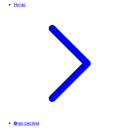
Нугас
Өргөх систем