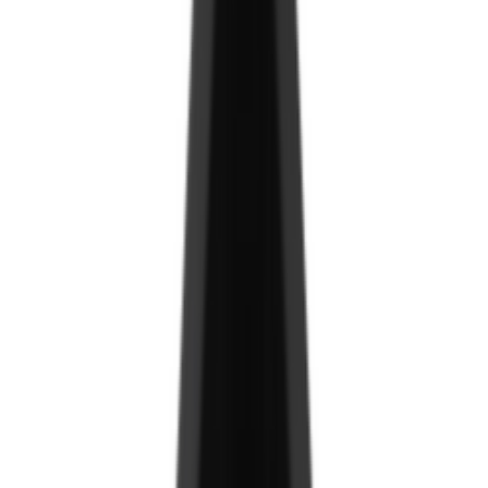
MDF хавтан
Ламинат/Хуулга