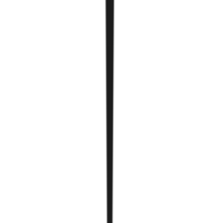
Тайрдаг smartcube