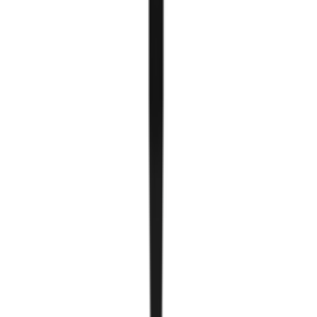
Төмөр систем
Бэлэн smartcube