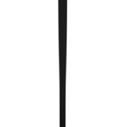
Гэрлийн туслах бүтээгдэхүүн