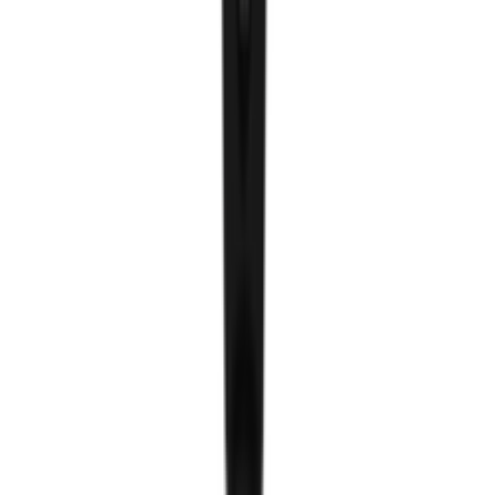
Туузан гэрэл
Шулуун гэрэл