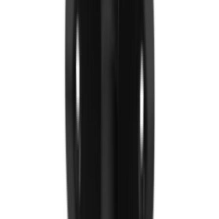
Worktop/Ажлын тавцан