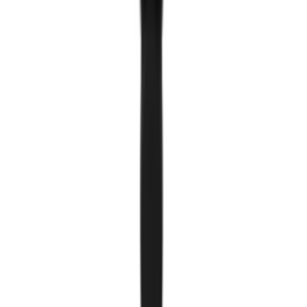
Хавтгай гэрэл