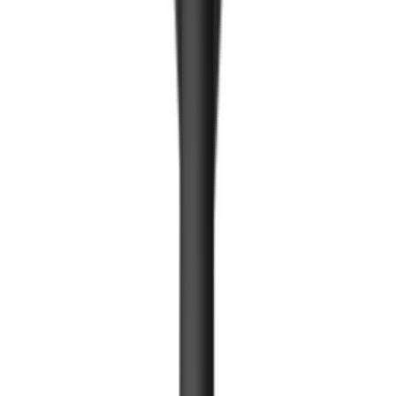
Бэлэн шургуулга
Тавилгын тоноглол
Нугас