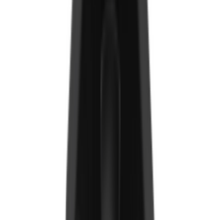
Chipboard/Гал тогооны арын ханын хавтан