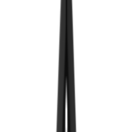
Тусламж
Нэвтрэх
Open category menu
Ангилал