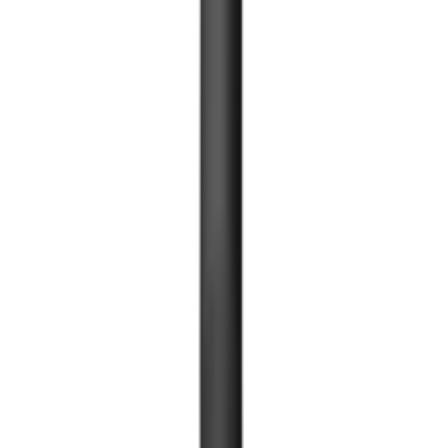
Хаалга түлхэгч