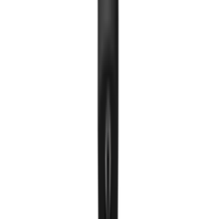
Тавилгын гэрэл
Нүдэн гэрэл