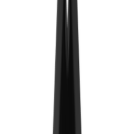
Хавтан
ДСП хавтан