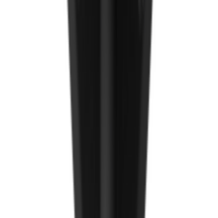
Worktop холбогч