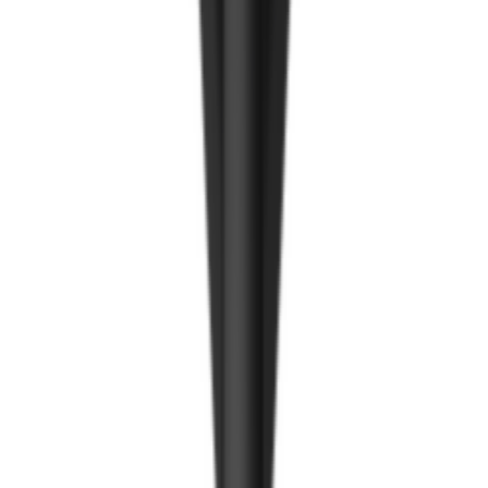
Ирмэгний цавуу