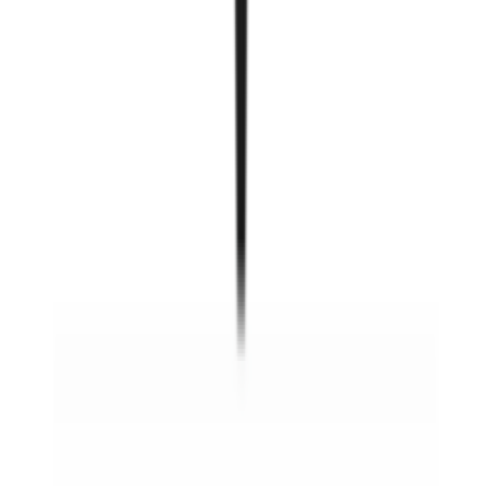
Smartcube холбогч