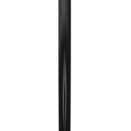
Тавилгын гэрэл
Нүдэн гэрэл