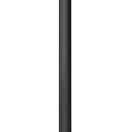
Хаалга түлхэгч