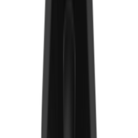
Chipboard/Гал тогооны арын ханын хавтан