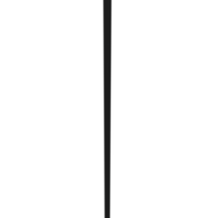
Тайрдаг smartcube