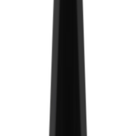
MDF хавтан
Ламинат/Хуулга