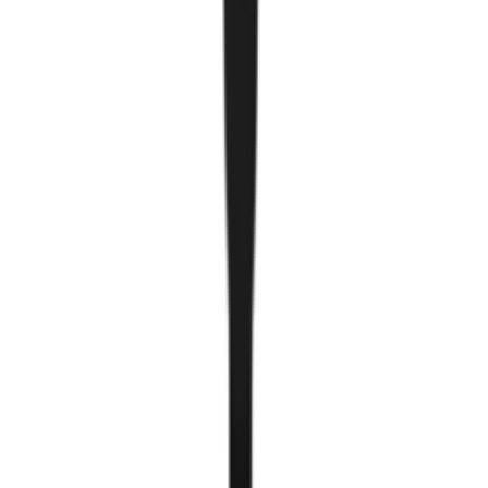
Гэрлийн туслах бүтээгдэхүүн