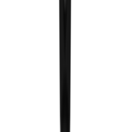
Туузан гэрэл
Шулуун гэрэл