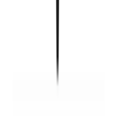
Smartcube холбогч