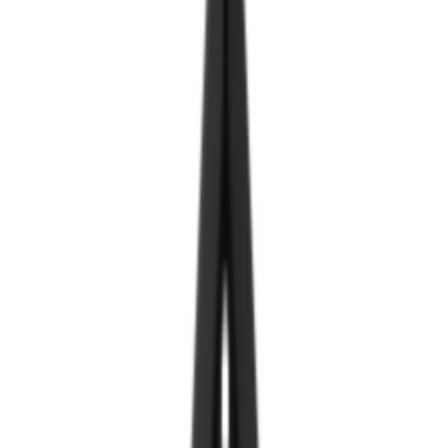
Тусламж
Нэвтрэх
Open category menu
Ангилал