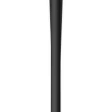
Бэлэн шургуулга
Тавилгын тоноглол
Нугас