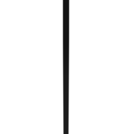
Төмөр систем
Бэлэн smartcube