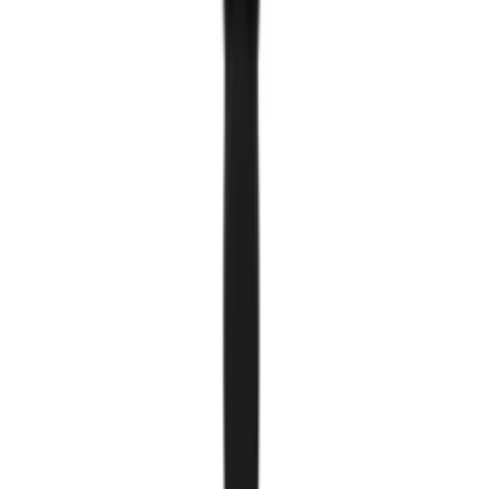
Хавтгай гэрэл