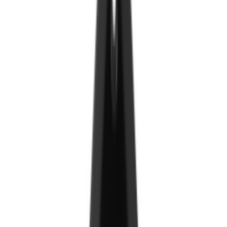
Хавтан
ДСП хавтан