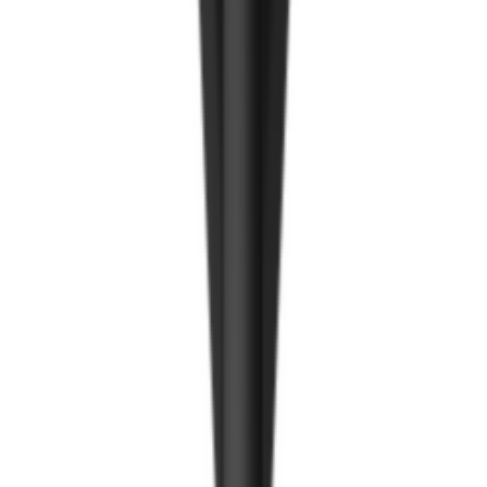
Ирмэгний цавуу