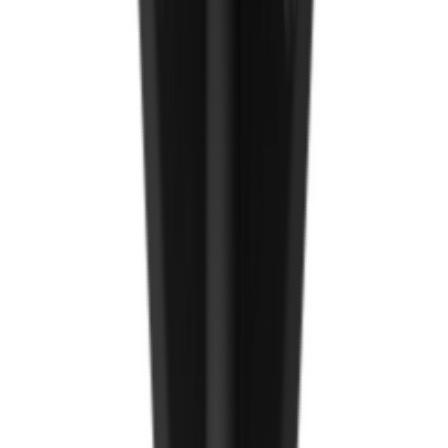
Worktop холбогч