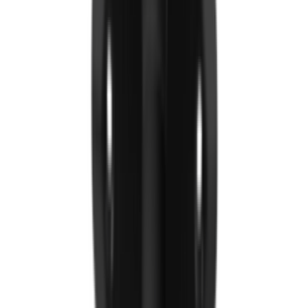
Worktop/Ажлын тавцан