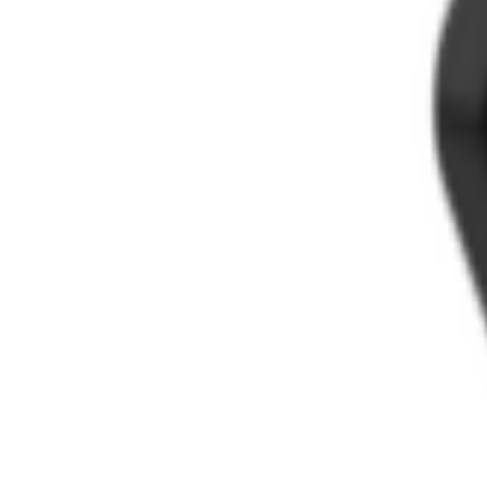
2 сая төгрөгөөс дээш худалдан авалтанд хүргэлт үнэгүй.
Барилгын материал