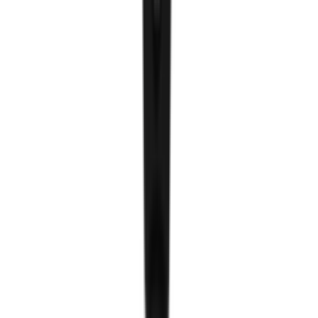
Туузан гэрэл
Шулуун гэрэл