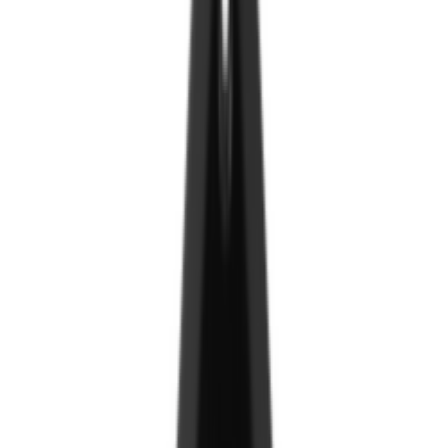
Хавтан
ДСП хавтан