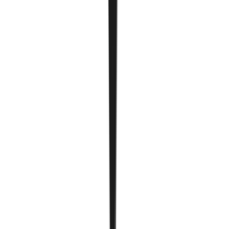
Тайрдаг smartcube