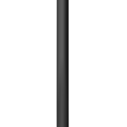
Хаалга түлхэгч