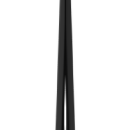
Тусламж
Нэвтрэх
Open category menu
Ангилал