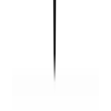
Smartcube холбогч