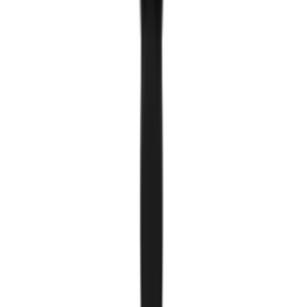
Хавтгай гэрэл