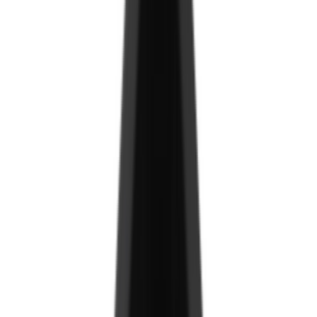
MDF хавтан
Ламинат/Хуулга