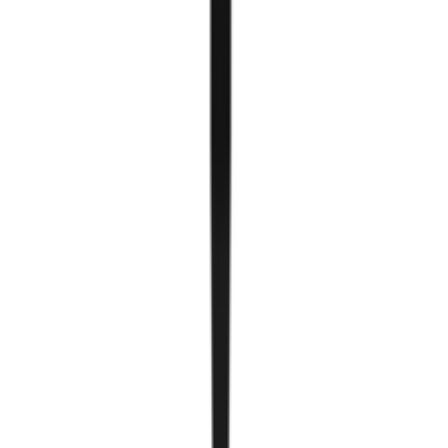
Төмөр систем
Бэлэн smartcube