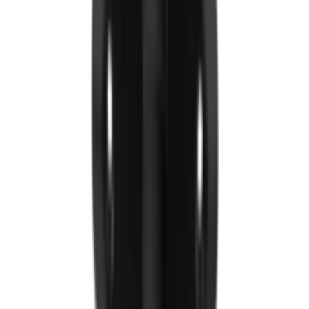
Worktop/Ажлын тавцан