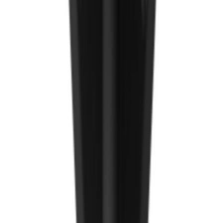
Worktop холбогч