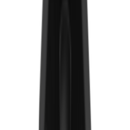
Chipboard/Гал тогооны арын ханын хавтан