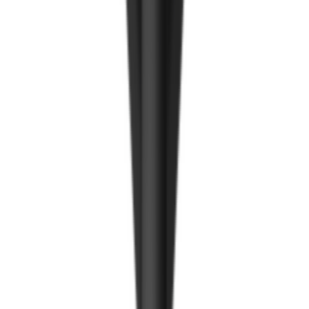
Ирмэгний цавуу