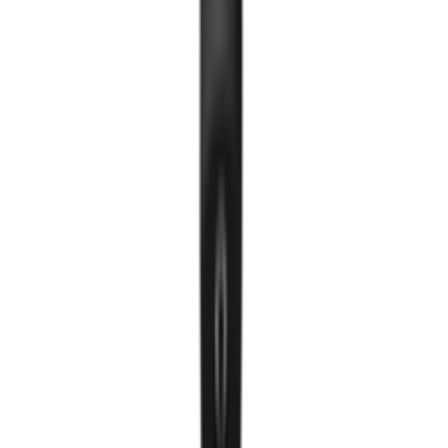
Тавилгын гэрэл
Нүдэн гэрэл