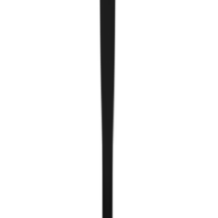
Гэрлийн туслах бүтээгдэхүүн